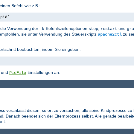
inen Befehl wie z.B.:
.pid`
st die Verwendung der
-Befehlszeilenoptionen
,
und
-k
stop
restart
gra
empfohlen, sie unter Verwendung des Steuerskripts
zu se
apache2ctl
ortschritt beobachten, indem Sie eingeben:
- und
-Einstellungen an.
PidFile
ess veranlasst diesen, sofort zu versuchen, alle seine Kindprozesse zu
d. Danach beendet sich der Elternprozess selbst. Alle gerade bearbei
nt.