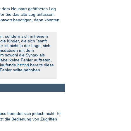
vor dem Neustart geöffnetes Log
r Sie das alte Log anfassen.
 Antwort benötigen, dann könnten
en, sondern sich mit einem
ie Kinder, die sich "sanft
 ist nicht in der Lage, sich
onsdateien mit dem
 Um sowohl die Syntax als
abei keine Fehler auftreten,
g laufende
bereits diese
httpd
 Fehler sollte behoben
ess beendet sich jedoch nicht. Er
tzt die Bedienung von Zugriffen