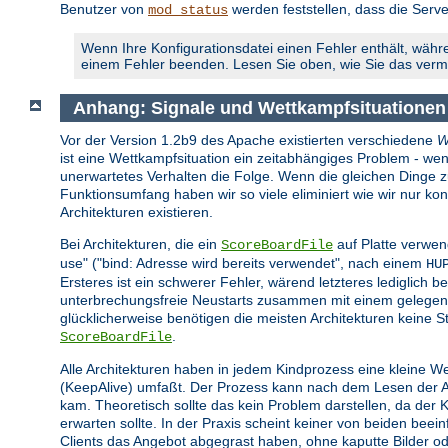
Benutzer von
werden feststellen, dass die Serve
mod_status
Wenn Ihre Konfigurationsdatei einen Fehler enthält, währe
einem Fehler beenden. Lesen Sie oben, wie Sie das ver
Anhang: Signale und Wettkampfsituationen
Vor der Version 1.2b9 des Apache existierten verschiedene
W
ist eine Wettkampfsituation ein zeitabhängiges Problem - wen
unerwartetes Verhalten die Folge. Wenn die gleichen Dinge zur 
Funktionsumfang haben wir so viele eliminiert wie wir nur 
Architekturen existieren.
Bei Architekturen, die ein
auf Platte verwen
ScoreBoardFile
use" ("bind: Adresse wird bereits verwendet", nach einem
HU
Ersteres ist ein schwerer Fehler, wärend letzteres lediglich be
unterbrechungsfreie Neustarts zusammen mit einem gelegent
glücklicherweise benötigen die meisten Architekturen keine St
.
ScoreBoardFile
Alle Architekturen haben in jedem Kindprozess eine kleine W
(KeepAlive) umfaßt. Der Prozess kann nach dem Lesen der Anf
kam. Theoretisch sollte das kein Problem darstellen, da der
erwarten sollte. In der Praxis scheint keiner von beiden bee
Clients das Angebot abgegrast haben, ohne kaputte Bilder o