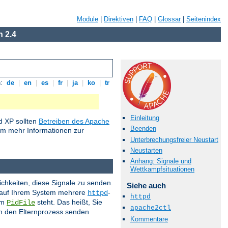
Module
|
Direktiven
|
FAQ
|
Glossar
|
Seitenindex
 2.4
n:
de
|
en
|
es
|
fr
|
ja
|
ko
|
tr
Einleitung
 XP sollten
Betreiben des Apache
Beenden
um mehr Informationen zur
Unterbrechungsfreier Neustart
Neustarten
Anhang: Signale und
Wettkampfsituationen
ichkeiten, diese Signale zu senden.
Siehe auch
s auf Ihrem System mehrere
-
httpd
httpd
im
steht. Das heißt, Sie
PidFile
apache2ctl
 an den Elternprozess senden
Kommentare