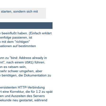
starten, sondern sich mit
 beeinflußt haben. (Einfach erklärt
enfolge passieren, ist
n mit dem "richtigen"
tuationen auf bestimmten
nn zu "bind: Address already in
ehrt", nach einem
) führen.
USR1
ann es ratsam sein,
r sehr schwer umgehen, aber
sie benötigen, die Dokumentation zu
 persistenten HTTP-Verbindung
ine Korrektur, die für 1.2 zu spät
iten und Auszeiten des Servers
o Sekunde neu gestartet, während