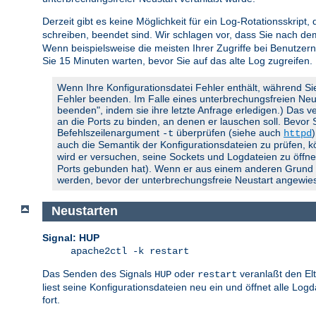
Derzeit gibt es keine Möglichkeit für ein Log-Rotationsskript,
schreiben, beendet sind. Wir schlagen vor, dass Sie nach d
Wenn beispielsweise die meisten Ihrer Zugriffe bei Benutzern
Sie 15 Minuten warten, bevor Sie auf das alte Log zugreifen.
Wenn Ihre Konfigurationsdatei Fehler enthält, während Si
Fehler beenden. Im Falle eines unterbrechungsfreien Neusta
beenden", indem sie ihre letzte Anfrage erledigen.) Das ve
an die Ports zu binden, an denen er lauschen soll. Bevor
Befehlszeilenargument
überprüfen (siehe auch
-t
httpd
auch die Semantik der Konfigurationsdateien zu prüfen, 
wird er versuchen, seine Sockets und Logdateien zu öffnen
Ports gebunden hat). Wenn er aus einem anderen Grund feh
werden, bevor der unterbrechungsfreie Neustart angewies
Neustarten
Signal: HUP
apache2ctl -k restart
Das Senden des Signals
oder
veranlaßt den El
HUP
restart
liest seine Konfigurationsdateien neu ein und öffnet alle Lo
fort.