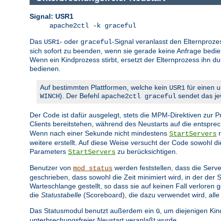
Signal: USR1
apache2ctl -k graceful
Das
- oder
-Signal veranlasst den Elternproze
USR1
graceful
sich sofort zu beenden, wenn sie gerade keine Anfrage bedien
Wenn ein Kindprozess stirbt, ersetzt der Elternprozess ihn d
bedienen.
Auf bestimmten Plattformen, welche kein
für einen u
USR1
). Der Befehl
sendet das jew
WINCH
apache2ctl graceful
Der Code ist dafür ausgelegt, stets die MPM-Direktiven zur
Clients bereitstehen, während des Neustarts auf die entspr
Wenn nach einer Sekunde nicht mindestens
n
StartServers
weitere erstellt. Auf diese Weise versucht der Code sowohl 
Parameters
zu berücksichtigen.
StartServers
Benutzer von
werden feststellen, dass die Serve
mod_status
geschrieben, dass sowohl die Zeit minimiert wird, in der der
Warteschlange gestellt, so dass sie auf keinen Fall verlore
die
Statustabelle
(Scoreboard), die dazu verwendet wird, alle
Das Statusmodul benutzt außerdem ein
, um diejenigen Ki
G
unterbrechungsfreier Neustart veranlaßt wurde.