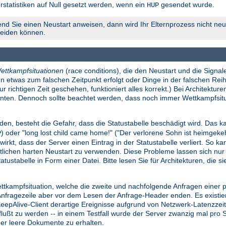
rstatistiken auf Null gesetzt werden, wenn ein
gesendet wurde.
HUP
nd Sie einen Neustart anweisen, dann wird Ihr Elternprozess nicht neu 
meiden können.
ettkampfsituationen
(race conditions), die den Neustart und die Signale
n etwas zum falschen Zeitpunkt erfolgt oder Dinge in der falschen Reih
richtigen Zeit geschehen, funktioniert alles korrekt.) Bei Architekture
konnten. Dennoch sollte beachtet werden, dass noch immer Wettkampfsi
den, besteht die Gefahr, dass die Statustabelle beschädigt wird. Das ka
) oder "long lost child came home!" ("Der verlorene Sohn ist heimgek
P
wirkt, dass der Server einen Eintrag in der Statustabelle verliert. So k
lichen harten Neustart zu verwenden. Diese Probleme lassen sich nu
atustabelle in Form einer Datei. Bitte lesen Sie für Architekturen, die 
ettkampfsituation, welche die zweite und nachfolgende Anfragen einer
ragezeile aber vor dem Lesen der Anfrage-Header enden. Es existiert e
 KeepAlive-Client derartige Ereignisse aufgrund von Netzwerk-Latenzze
influßt zu werden -- in einem Testfall wurde der Server zwanzig mal pr
der leere Dokumente zu erhalten.