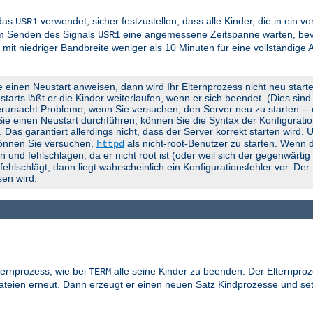
 das
verwendet, sicher festzustellen, dass alle Kinder, die in ein 
USR1
em Senden des Signals
eine angemessene Zeitspanne warten, bevo
USR1
 mit niedriger Bandbreite weniger als 10 Minuten für eine vollständige
e einen Neustart anweisen, dann wird Ihr Elternprozess nicht neu start
rts läßt er die Kinder weiterlaufen, wenn er sich beendet. (Dies sind d
rursacht Probleme, wenn Sie versuchen, den Server neu zu starten -- er
 Sie einen Neustart durchführen, können Sie die Syntax der Konfigurati
). Das garantiert allerdings nicht, dass der Server korrekt starten wird.
können Sie versuchen,
als nicht-root-Benutzer zu starten. Wenn d
httpd
 und fehlschlagen, da er nicht root ist (oder weil sich der gegenwärti
lschlägt, dann liegt wahrscheinlich ein Konfigurationsfehler vor. Der
en wird.
ternprozess, wie bei
alle seine Kinder zu beenden. Der Elternproz
TERM
gdateien erneut. Dann erzeugt er einen neuen Satz Kindprozesse und se