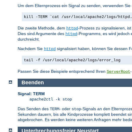
Um dem Elternprozess ein Signal zu senden, verwenden Sie e
kill -TERM `cat /usr/local/apache2/logs/httpd
Die zweite Methode, dem
-Prozess zu signalisieren, i
httpd
Dies sind Argumente des
-Programms, es wird jedoch 
httpd
durchreicht.
Nachdem Sie
signalisiert haben, können Sie dessen F
httpd
tail -f /usr/local/apache2/logs/error_log
Passen Sie diese Beispiele entsprechend Ihren
ServerRoot
Beenden
Signal: TERM
apache2ctl -k stop
Das Senden des
- oder
-Signals an den Elternproz
TERM
stop
Sekunden dauern, bis alle Kindprozesse komplett beendet sin
abgebrochen. Es werden keine weiteren Anfragen mehr bedie
Unterbrechungsfreier Neustart