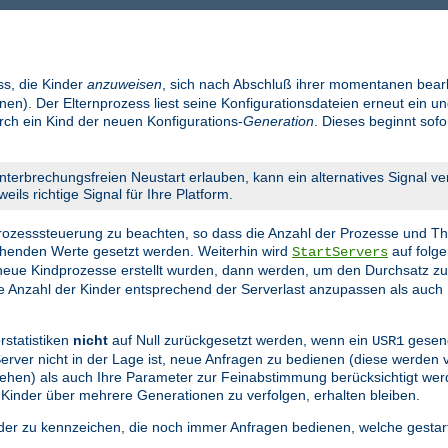
ss, die Kinder
anzuweisen
, sich nach Abschluß ihrer momentanen bear
en). Der Elternprozess liest seine Konfigurationsdateien erneut ein un
urch ein Kind der neuen Konfigurations-
Generation
. Dieses beginnt sof
nterbrechungsfreien Neustart erlauben, kann ein alternatives Signal v
eils richtige Signal für Ihre Platform.
 Prozesssteuerung zu beachten, so dass die Anzahl der Prozesse und Th
echenden Werte gesetzt werden. Weiterhin wird
auf folge
StartServers
eue Kindprozesse erstellt wurden, dann werden, um den Durchsatz z
die Anzahl der Kinder entsprechend der Serverlast anzupassen als auch 
rstatistiken
nicht
auf Null zurückgesetzt werden, wenn ein
gesend
USR1
 Server nicht in der Lage ist, neue Anfragen zu bedienen (diese werden
n gehen) als auch Ihre Parameter zur Feinabstimmung berücksichtigt we
 Kinder über mehrere Generationen zu verfolgen, erhalten bleiben.
nder zu kennzeichen, die noch immer Anfragen bedienen, welche gestar