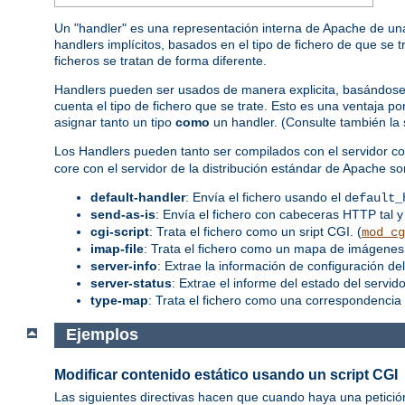
Un "handler" es una representación interna de Apache de una
handlers implícitos, basados en el tipo de fichero de que se 
ficheros se tratan de forma diferente.
Handlers pueden ser usados de manera explicita, basándose en
cuenta el tipo de fichero que se trate. Esto es una ventaja 
asignar tanto un tipo
como
un handler. (Consulte también la
Los Handlers pueden tanto ser compilados con el servidor co
core con el servidor de la distribución estándar de Apache so
default-handler
: Envía el fichero usando el
default_
send-as-is
: Envía el fichero con cabeceras HTTP tal y
cgi-script
: Trata el fichero como un sript CGI. (
mod_cg
imap-file
: Trata el fichero como un mapa de imágenes.
server-info
: Extrae la información de configuración del
server-status
: Extrae el informe del estado del servidor
type-map
: Trata el fichero como una correspondencia 
Ejemplos
Modificar contenido estático usando un script CGI
Las siguientes directivas hacen que cuando haya una petició