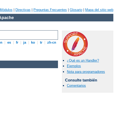
Módulos
|
Directivas
|
Preguntas Frecuentes
|
Glosario
|
Mapa del sitio web
 Apache
en
|
es
|
fr
|
ja
|
ko
|
tr
|
zh-cn
¿Qué es un Handler?
Ejemplos
Nota para programadores
Consulte también
Comentarios