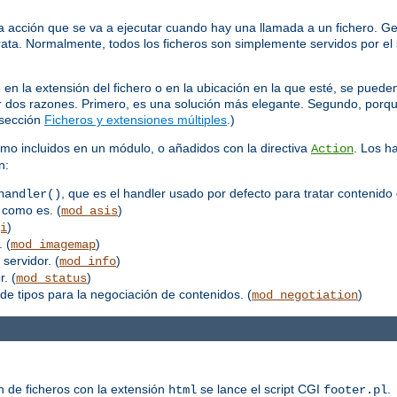
 acción que se va a ejecutar cuando hay una llamada a un fichero. Ge
trata. Normalmente, todos los ficheros son simplemente servidos por el 
 la extensión del fichero o en la ubicación en la que esté, se pueden
por dos razones. Primero, es una solución más elegante. Segundo, porq
 sección
Ficheros y extensiones múltiples
.)
mo incluidos en un módulo, o añadidos con la directiva
. Los h
Action
n:
, que es el handler usado por defecto para tratar contenido 
handler()
 como es. (
)
mod_asis
)
i
 (
)
mod_imagemap
 servidor. (
)
mod_info
. (
)
mod_status
de tipos para la negociación de contenidos. (
)
mod_negotiation
n de ficheros con la extensión
se lance el script CGI
.
html
footer.pl