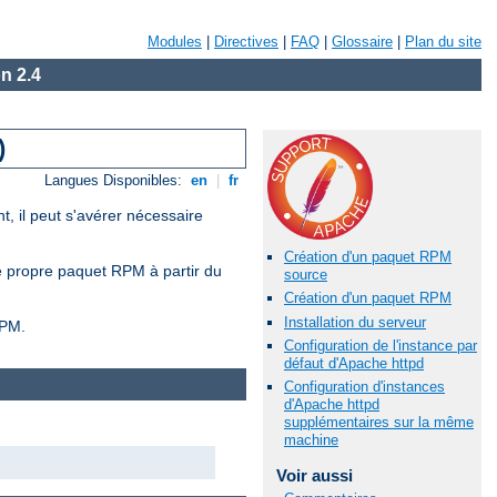
Modules
|
Directives
|
FAQ
|
Glossaire
|
Plan du site
n 2.4
)
Langues Disponibles:
en
|
fr
, il peut s'avérer nécessaire
Création d'un paquet RPM
re propre paquet RPM à partir du
source
Création d'un paquet RPM
Installation du serveur
RPM.
Configuration de l'instance par
défaut d'Apache httpd
Configuration d'instances
d'Apache httpd
supplémentaires sur la même
machine
Voir aussi