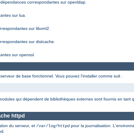
 dépendances correspondantes sur openldap.
ntes sur lua.
respondantes sur libxml2.
respondantes sur distcache.
ntes sur openssl.
serveur de base fonctionnel. Vous pouvez l'installer comme suit :
 modules qui dépendent de bibliothèques externes sont fournis en tan
ache httpd
ation du serveur, et
pour la journalisation. L'environ
/var/log/httpd
.
pd