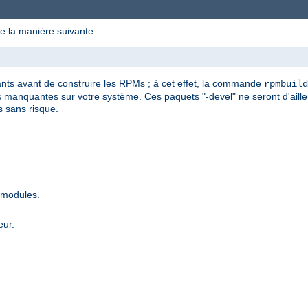
e la manière suivante :
dants avant de construire les RPMs ; à cet effet, la commande
rpmbuild
manquantes sur votre système. Ces paquets "-devel" ne seront d'ailleu
s sans risque.
 modules.
eur.