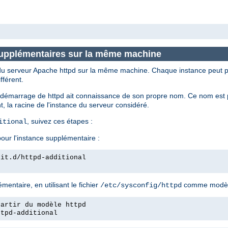
supplémentaires sur la même machine
s du serveur Apache httpd sur la même machine. Chaque instance peut p
fférent.
de démarrage de httpd ait connaissance de son propre nom. Ce nom est par
, la racine de l'instance du serveur considéré.
, suivez ces étapes :
itional
our l'instance supplémentaire :
nit.d/httpd-additional
entaire, en utilisant le fichier
comme modèl
/etc/sysconfig/httpd
partir du modèle httpd
ttpd-additional