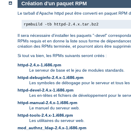
Création d'un paquet RPM
Le tarball d'Apache httpd peut être converti en paquet RPM d
rpmbuild -tb httpd-2.4.x.tar.bz2
Il sera nécessaire d'installer les paquets "-devel" correspon
RPMs requis et en donne la liste sous forme de dépendances 
création des RPMs terminée, et pourront alors être supprimé
Si tout va bien, les RPMs suivants seront créés :
httpd-2.4.x-1.i686.rpm
Le serveur de base et le jeu de modules standards.
httpd-debuginfo-2.4.x-1.i686.rpm
Les symboles de débogage pour le serveur et tous les
httpd-devel-2.4.x-1.i686.rpm
Les en-têtes et fichiers de développement pour le serv
httpd-manual-2.4.x-1.i686.rpm
Le manuel du serveur web.
httpd-tools-2.4.x-1.i686.rpm
Les utilitaires du serveur web.
mod_authnz_ldap-2.4.x-1.i686.rpm