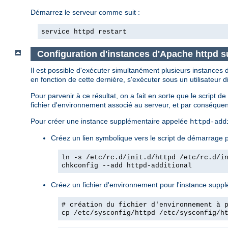
Démarrez le serveur comme suit :
service httpd restart
Configuration d'instances d'Apache httpd 
Il est possible d'exécuter simultanément plusieurs instance
en fonction de cette dernière, s'exécuter sous un utilisateur di
Pour parvenir à ce résultat, on a fait en sorte que le script 
fichier d'environnement associé au serveur, et par conséquent
Pour créer une instance supplémentaire appelée
httpd-add
Créez un lien symbolique vers le script de démarrage p
ln -s /etc/rc.d/init.d/httpd /etc/rc.d/i
chkconfig --add httpd-additional
Créez un fichier d'environnement pour l'instance supplém
# création du fichier d'environnement à 
cp /etc/sysconfig/httpd /etc/sysconfig/h