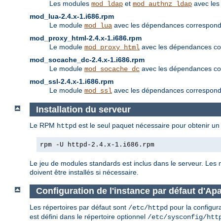
Les modules
et
avec les
mod_ldap
mod_authnz_ldap
mod_lua-2.4.x-1.i686.rpm
Le module
avec les dépendances corresponda
mod_lua
mod_proxy_html-2.4.x-1.i686.rpm
Le module
avec les dépendances cor
mod_proxy_html
mod_socache_dc-2.4.x-1.i686.rpm
Le module
avec les dépendances cor
mod_socache_dc
mod_ssl-2.4.x-1.i686.rpm
Le module
avec les dépendances corresponda
mod_ssl
Installation du serveur
Le RPM
est le seul paquet nécessaire pour obtenir un 
httpd
rpm -U httpd-2.4.x-1.i686.rpm
Le jeu de modules standards est inclus dans le serveur. Les
doivent être installés si nécessaire.
Configuration de l'instance par défaut d'Ap
Les répertoires par défaut sont
pour la configur
/etc/httpd
est défini dans le répertoire optionnel
/etc/sysconfig/htt