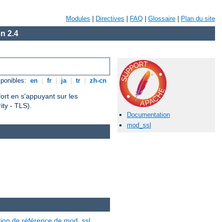
Modules
|
Directives
|
FAQ
|
Glossaire
|
Plan du site
n 2.4
ponibles:
en
|
fr
|
ja
|
tr
|
zh-cn
fort en s'appuyant sur les
ty - TLS).
Documentation
mod_ssl
ion de référence de mod_ssl
.