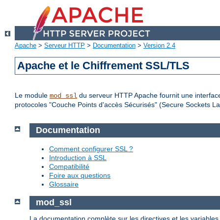
Apache
>
Serveur HTTP
>
Documentation
>
Version 2.4
Apache et le Chiffrement SSL/TLS
Le module
du serveur HTTP Apache fournit une interface
mod_ssl
protocoles "Couche Points d'accès Sécurisés" (Secure Sockets Lay
Documentation
Comment configurer SSL ?
Introduction à SSL
Compatibilité
Foire aux questions
Glossaire
mod_ssl
La documentation complète sur les directives et les variable