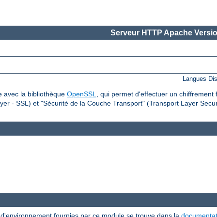
Serveur HTTP Apache Versio
Langues Dis
 avec la bibliothèque
OpenSSL
, qui permet d'effectuer un chiffrement 
er - SSL) et "Sécurité de la Couche Transport" (Transport Layer Securi
s d'environnement fournies par ce module se trouve dans la
documentat