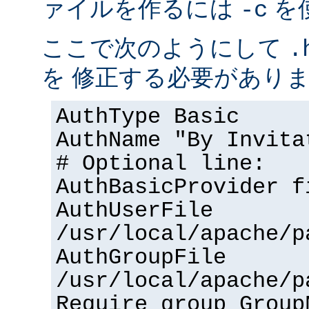
ァイルを作るには
を
-c
ここで次のようにして
.
を 修正する必要があり
AuthType Basic
AuthName "By Invita
# Optional line:
AuthBasicProvider f
AuthUserFile
/usr/local/apache/p
AuthGroupFile
/usr/local/apache/p
Require group Group