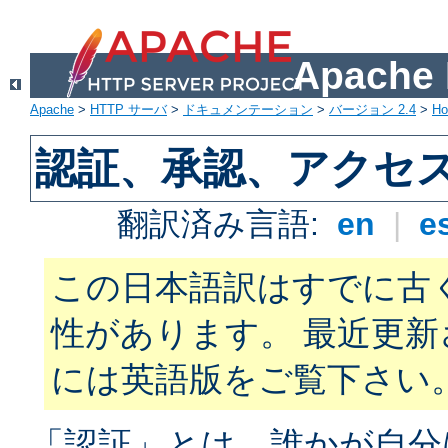
Apach
Apache
>
HTTP サーバ
>
ドキュメンテーション
>
バージョン 2.4
>
H
認証、承認、アクセ
翻訳済み言語:
en
|
e
この日本語訳はすでに古
性があります。 最近更
には英語版をご覧下さい
「認証」とは、誰かが自分