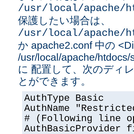
/usr/local/apache/h
保護したい場合は、
/usr/local/apache/h
か apache2.conf 中の <Dir
/usr/local/apache/htd
に 配置して、次のディ
とができます。
AuthType Basic
AuthName "Restricte
# (Following line o
AuthBasicProvider f