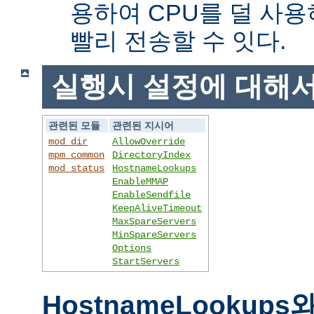
용하여 CPU를 덜 사용
빨리 전송할 수 잇다.
실행시 설정에 대해
관련된 모듈
관련된 지시어
mod_dir
AllowOverride
mpm_common
DirectoryIndex
mod_status
HostnameLookups
EnableMMAP
EnableSendfile
KeepAliveTimeout
MaxSpareServers
MinSpareServers
Options
StartServers
HostnameLookups