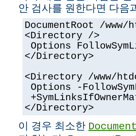
안 검사를 원한다면 다음과
DocumentRoot /www/h
<Directory />
Options FollowSymL
</Directory>
<Directory /www/htd
Options -FollowSym
+SymLinksIfOwnerMa
</Directory>
이 경우 최소한
Documen