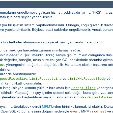
nmalarını engellemeye çalışan hizmet reddi saldırılarına (HRS) maruz k
ak için bazı şeyler yapabilirsiniz.
aşka bir işletim sistemi yapılandırmasıdır. Örneğin, çoğu güvenlik duva
e yapılandırılabilir. Böylece basit saldırılar engellenebilir. Ancak bunun
ıcı tedbirler alınmasını sağlayacak bazı yapılandırmaları vardır:
göndermek için harcadığı zamanı sınırlamayı sağlar.
inin değeri düşürülmelidir. Birkaç saniye gibi mümkün olduğunca düşük
k değerler, örneğin, uzun süre çalışan CGI betiklerinde sorunlar çıkmas
yönergesinin değeri de düşürülebilir. Hatta bazı siteler başarımı a
out
ilirler.
ler de araştırılmalıdır.
,
ve
yöner
questFieldSize
LimitRequestLine
LimitXMLRequestBody
lırken dikkatli olunmalıdır.
nin isteği işleyen kısmını yüksüz bırakmak için
yönergesin
AcceptFilter
kindir. Yapacağınız şey işletim sistemi çekirdeğini buna göre yapıland
lenebilecek bağlantıların sayısını sınırlamak için
MaxRequestWorker
yısını arttırabilecek evreli
MPM
’lerden birini kullanmak iyi olabilir. Dah
r. OpenSSL kütüphanesinin doğası nedeniyle
MPM’i
ve d
event
mod_ssl