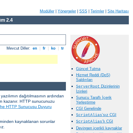
Modüller
|
Yönergeler
|
SSS
|
Terimler
|
Site Haritası
m 2.4
Mevcut Diller:
en
|
fr
|
ko
|
tr
Güncel Tutma
Hizmet Reddi (DoS)
Saldırıları
Dizinlerinin
ServerRoot
İzinleri
ir yazılımın dağıtılmasının ardından
Sunucu Taraflı İçerik
nem kazanır. HTTP sunucunuzu
Yerleştirme
he HTTP Sunucusu Duyuru
CGI Genelinde
’sız CGI
ScriptAlias
steminden kaynaklanan sorunlar
’lı CGI
ScriptAlias
ız.
Devingen içerikli kaynaklar