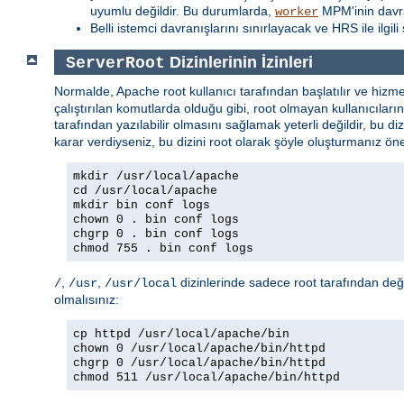
uyumlu değildir. Bu durumlarda,
MPM'inin davra
worker
Belli istemci davranışlarını sınırlayacak ve HRS ile ilgi
Dizinlerinin İzinleri
ServerRoot
Normalde, Apache root kullanıcı tarafından başlatılır ve hizm
çalıştırılan komutlarda olduğu gibi, root olmayan kullanıcılar
tarafından yazılabilir olmasını sağlamak yeterli değildir, bu di
karar verdiyseniz, bu dizini root olarak şöyle oluşturmanız öner
mkdir /usr/local/apache
cd /usr/local/apache
mkdir bin conf logs
chown 0 . bin conf logs
chgrp 0 . bin conf logs
chmod 755 . bin conf logs
,
,
dizinlerinde sadece root tarafından değiş
/
/usr
/usr/local
olmalısınız:
cp httpd /usr/local/apache/bin
chown 0 /usr/local/apache/bin/httpd
chgrp 0 /usr/local/apache/bin/httpd
chmod 511 /usr/local/apache/bin/httpd