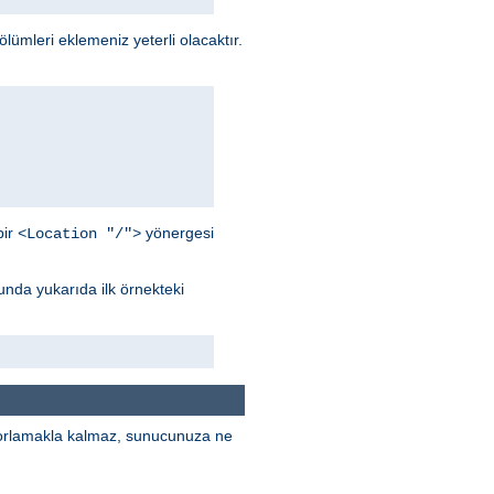
lümleri eklemeniz yeterli olacaktır.
bir
yönergesi
<Location "/">
unda yukarıda ilk örnekteki
porlamakla kalmaz, sunucunuza ne