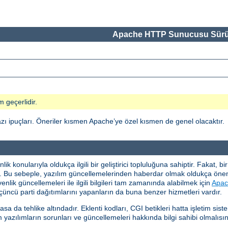
Apache HTTP Sunucusu Sürü
m geçerlidir.
ı ipuçları. Öneriler kısmen Apache’ye özel kısmen de genel olacaktır.
 konularıyla oldukça ilgili bir geliştirici topluluğuna sahiptir. Fakat, b
ır. Bu sebeple, yazılım güncellemelerinden haberdar olmak oldukça ö
ik güncellemeleri ile ilgili bilgileri tam zamanında alabilmek için
Apac
üncü parti dağıtımlarını yapanların da buna benzer hizmetleri vardır.
da tehlike altındadır. Eklenti kodları, CGI betikleri hatta işletim si
 yazılımların sorunları ve güncellemeleri hakkında bilgi sahibi olmalısın