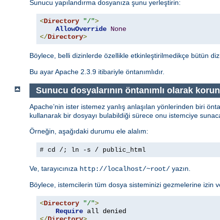
Sunucu yapılandırma dosyanıza şunu yerleştirin:
<
Directory
"/"
>
AllowOverride
None
</
Directory
>
Böylece, belli dizinlerde özellikle etkinleştirilmedikçe bütün di
Bu ayar Apache 2.3.9 itibariyle öntanımlıdır.
Sunucu dosyalarının öntanımlı olarak koru
Apache’nin ister istemez yanlış anlaşılan yönlerinden biri önt
kullanarak bir dosyayı bulabildiği sürece onu istemciye sunaca
Örneğin, aşağıdaki durumu ele alalım:
# cd /; ln -s / public_html
Ve, tarayıcınıza
yazın.
http://localhost/~root/
Böylece, istemcilerin tüm dosya sisteminizi gezmelerine izin
<
Directory
"/"
>
Require
</
Directory
>