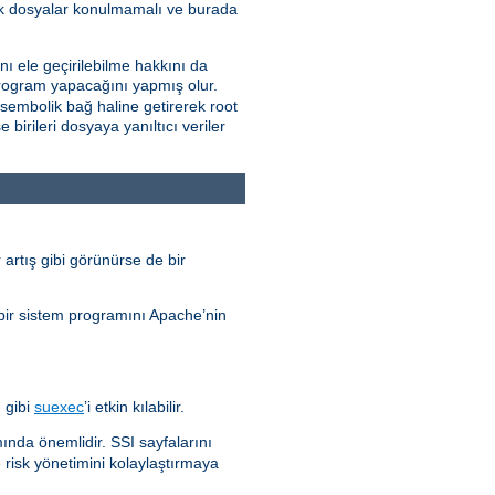
lecek dosyalar konulmamalı ve burada
ını ele geçirilebilme hakkını da
a program yapacağını yapmış olur.
a sembolik bağ haline getirerek root
birileri dosyaya yanıltıcı veriler
 artış gibi görünürse de bir
 bir sistem programını Apache’nin
 gibi
suexec
’i etkin kılabilir.
amında önemlidir. SSI sayfalarını
 risk yönetimini kolaylaştırmaya