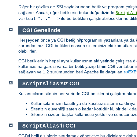
Diğer bir çözüm de SSI sayfalarından betik ve program çalıştı
sağlanır. Ancak, eğer betiklerin bulunduğu dizinde
ScriptAl
ile bu betikleri çalıştırabileceklerine dik
virtual="..." -->
CGI Genelinde
Herşeyden önce ya CGI betiğini/programını yazanlara ya da ken
zorundasınız. CGI betikleri esasen sisteminizdeki komutları site
olabilirler.
CGI betiklerinin hepsi aynı kullanıcının aidiyetinde çalışırsa d
kullanıcısına garezi varsa bir betik yazıp B’nin CGI veritabanını
sağlayan ve 1.2 sürümünden beri Apache ile dağıtılan
suEXE
’sız CGI
ScriptAlias
Kullanıcıların sitenin her yerinde CGI betiklerini çalıştırmala
Kullanıcılarınızın kasıtlı ya da kasıtsız sistemi saldırı
Sitenizin güvenliği zaten o kadar kötüdür ki, bir delik 
Sitenizin sizden başka kullanıcısı yoktur ve sunucunuz
’lı CGI
ScriptAlias
CGI’yi belli dizinlerle sınırlamak yöneticiye bu dizinlerde dah