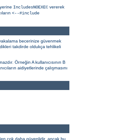
yerine
vererek
IncludesNOEXEC
ıların
<--#include
i) yakalama becerinize güvenmek
ikleri takdirde oldukça tehlikeli
lmazdır. Örneğin A kullanıcısının B
anıcıların aidiyetlerinde çalışmasını
den çok daha güvenlidir, ancak bu