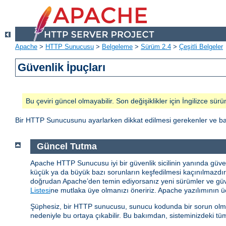
Apache
>
HTTP Sunucusu
>
Belgeleme
>
Sürüm 2.4
>
Çeşitli Belgeler
Güvenlik İpuçları
Bu çeviri güncel olmayabilir. Son değişiklikler için İngilizce sürü
Bir HTTP Sunucusunu ayarlarken dikkat edilmesi gerekenler ve baz
Güncel Tutma
Apache HTTP Sunucusu iyi bir güvenlik sicilinin yanında güvenlik
küçük ya da büyük bazı sorunların keşfedilmesi kaçınılmazd
doğrudan Apache’den temin ediyorsanız yeni sürümler ve güvenl
Listesi
ne mutlaka üye olmanızı öneririz. Apache yazılımının üç
Şüphesiz, bir HTTP sunucusu, sunucu kodunda bir sorun olmasa 
nedeniyle bu ortaya çıkabilir. Bu bakımdan, sisteminizdeki tüm