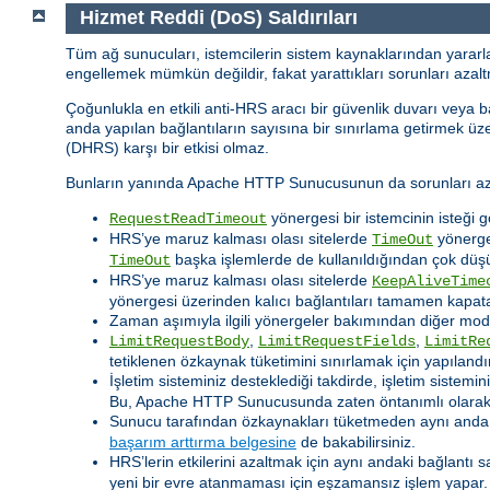
Hizmet Reddi (DoS) Saldırıları
Tüm ağ sunucuları, istemcilerin sistem kaynaklarından yararla
engellemek mümkün değildir, fakat yarattıkları sorunları azaltm
Çoğunlukla en etkili anti-HRS aracı bir güvenlik duvarı veya b
anda yapılan bağlantıların sayısına bir sınırlama getirmek üzer
(DHRS) karşı bir etkisi olmaz.
Bunların yanında Apache HTTP Sunucusunun da sorunları azalt
yönergesi bir istemcinin isteği 
RequestReadTimeout
HRS’ye maruz kalması olası sitelerde
yönerges
TimeOut
başka işlemlerde de kullanıldığından çok düşü
TimeOut
HRS’ye maruz kalması olası sitelerde
KeepAliveTime
yönergesi üzerinden kalıcı bağlantıları tamamen kapatab
Zaman aşımıyla ilgili yönergeler bakımından diğer modül
,
,
LimitRequestBody
LimitRequestFields
LimitRe
tetiklenen özkaynak tüketimini sınırlamak için yapılandırı
İşletim sisteminiz desteklediği takdirde, işletim sistemi
Bu, Apache HTTP Sunucusunda zaten öntanımlı olarak et
Sunucu tarafından özkaynakları tüketmeden aynı anda iş
başarım arttırma belgesine
de bakabilirsiniz.
HRS’lerin etkilerini azaltmak için aynı andaki bağlantı sa
yeni bir evre atanmaması için eşzamansız işlem yapa