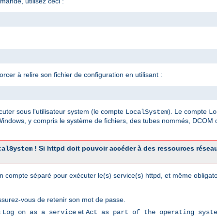
mande, utilisez ceci :
er à relire son fichier de configuration en utilisant :
cuter sous l'utilisateur system (le compte
). Le compte
LocalSystem
Lo
 Windows, y compris le système de fichiers, des tubes nommés, DCOM o
! Si httpd doit pouvoir accéder à des ressources résea
calSystem
r un compte séparé pour exécuter le(s) service(s) httpd, et même obliga
ssurez-vous de retenir son mot de passe.
s
et
Log on as a service
Act as part of the operating syst