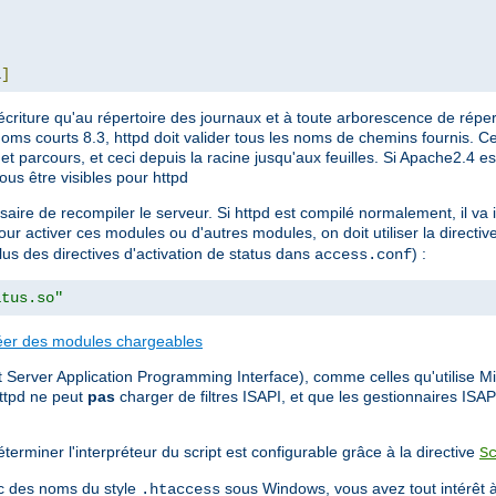
L
]
écriture qu'au répertoire des journaux et à toute arborescence de réper
noms courts 8.3, httpd doit valider tous les noms de chemins fournis. Ce
e et parcours, et ceci depuis la racine jusqu'aux feuilles. Si Apache2.4 es
ous être visibles pour httpd
ssaire de recompiler le serveur. Si httpd est compilé normalement, il v
our activer ces modules ou d'autres modules, on doit utiliser la directiv
plus des directives d'activation de status dans
) :
access.conf
atus.so"
éer des modules chargeables
 Server Application Programming Interface), comme celles qu'utilise Mic
ttpd ne peut
pas
charger de filtres ISAPI, et que les gestionnaires ISA
terminer l'interpréteur du script est configurable grâce à la directive
S
vec des noms du style
sous Windows, vous avez tout intérêt à
.htaccess