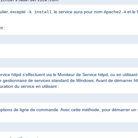
fichiers\Nom-service.conf"
ulier, excepté
, le service aura pour nom
et le 
-k install
Apache2.4
t :
rvice httpd s'effectuent via le Moniteur de Service httpd, ou en utilis
le gestionnaire de services standard de Windows. Avant de démarrer ht
ration du service en utilisant :
 options de ligne de commande. Avec cette méthode, pour démarrer un se