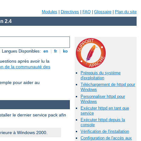
Modules
|
Directives
|
FAQ
|
Glossaire
|
Plan du site
n 2.4
Langues Disponibles:
en
|
fr
|
ko
estions après avoir lu la
sion de la communauté des
Prérequis du système
d'exploitation
xemple pour aider au
Téléchargement de httpd pour
Windows
Personnaliser httpd pour
Windows
Exécuter httpd en tant que
service
aller le dernier service pack afin
Exécuter httpd depuis la
console
Vérification de l'installation
érieure à Windows 2000.
Configuration de l'accès aux