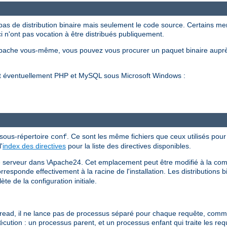
pas de distribution binaire mais seulement le code source. Certains m
ci n'ont pas vocation à être distribués publiquement.
Apache vous-même, vous pouvez vous procurer un paquet binaire auprè
et éventuellement PHP et MySQL sous Microsoft Windows :
 sous-répertoire
. Ce sont les même fichiers que ceux utilisés pour 
conf
'
index des directives
pour la liste des directives disponibles.
 le serveur dans \Apache24. Cet emplacement peut être modifié à la comp
esponde effectivement à la racine de l'installation. Les distributions b
te de la configuration initiale.
d, il ne lance pas de processus séparé pour chaque requête, comme h
xécution : un processus parent, et un processus enfant qui traite les re