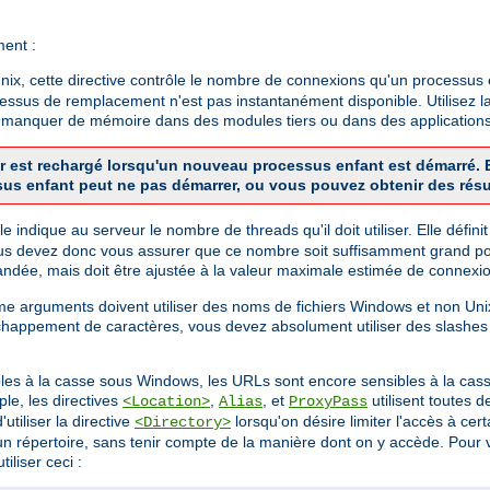
ment :
x, cette directive contrôle le nombre de connexions qu'un processus en
cessus de remplacement n'est pas instantanément disponible. Utilisez la
de manquer de mémoire dans des modules tiers ou dans des applications
veur est rechargé lorsqu'un nouveau processus enfant est démarré
sus enfant peut ne pas démarrer, ou vous pouvez obtenir des résu
 Elle indique au serveur le nombre de threads qu'il doit utiliser. Elle dé
us devez donc vous assurer que ce nombre soit suffisamment grand pou
dée, mais doit être ajustée à la valeur maximale estimée de connexio
mme arguments doivent utiliser des noms de fichiers Windows et non U
chappement de caractères, vous devez absolument utiliser des slashes
bles à la casse sous Windows, les URLs sont encore sensibles à la cass
le, les directives
,
, et
utilisent toutes 
<Location>
Alias
ProxyPass
utiliser la directive
lorsqu'on désire limiter l'accès à ce
<Directory>
 d'un répertoire, sans tenir compte de la manière dont on y accède. Pou
iliser ceci :