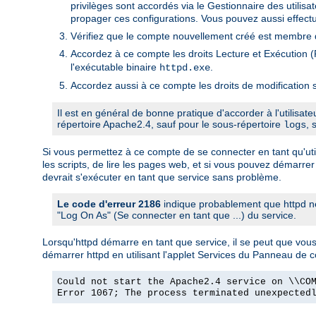
privilèges sont accordés via le Gestionnaire des utili
propager ces configurations. Vous pouvez aussi effectu
Vérifiez que le compte nouvellement créé est membre d
Accordez à ce compte les droits Lecture et Exécution (R
l'exécutable binaire
.
httpd.exe
Accordez aussi à ce compte les droits de modification s
Il est en général de bonne pratique d'accorder à l'utilisat
répertoire Apache2.4, sauf pour le sous-répertoire
, 
logs
Si vous permettez à ce compte de se connecter en tant qu'utili
les scripts, de lire les pages web, et si vous pouvez démarrer
devrait s'exécuter en tant que service sans problème.
Le code d'erreur 2186
indique probablement que httpd ne
"Log On As" (Se connecter en tant que ...) du service.
Lorsqu'httpd démarre en tant que service, il se peut que vo
démarrer httpd en utilisant l'applet Services du Panneau de 
Could not start the Apache2.4 service on \\CO
Error 1067; The process terminated unexpected