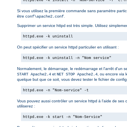
httpd.exe -k install -n "Nom-service" -f "c:\
Si vous utilisez la première commande sans paramètre partic
être
.
conf\apache2.conf
Supprimer un service httpd est très simple. Utilisez simplemen
httpd.exe -k uninstall
On peut spécifier un service httpd particulier en utilisant :
httpd.exe -k uninstall -n "Nom service"
Normalement, le démarrage, le redémarrage et l'arrêt d'un se
et
, ou encore via 
START Apache2.4
NET STOP Apache2.4
quelque but que ce soit, vous devez tester le fichier de configu
httpd.exe -n "Nom-service" -t
Vous pouvez aussi contrôler un service httpd à l'aide de ses
utiliserez :
httpd.exe -k start -n "Nom-Service"