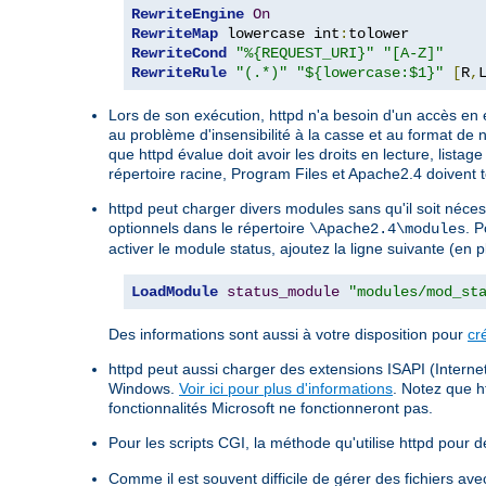
RewriteEngine
On
RewriteMap
 lowercase int
:
RewriteCond
"%{REQUEST_URI}"
"[A-Z]"
RewriteRule
"(.*)"
"${lowercase:$1}"
[
R
,
Lors de son exécution, httpd n'a besoin d'un accès en 
au problème d'insensibilité à la casse et au format de 
que httpd évalue doit avoir les droits en lecture, listag
répertoire racine, Program Files et Apache2.4 doivent t
httpd peut charger divers modules sans qu'il soit néce
optionnels dans le répertoire
. P
\Apache2.4\modules
activer le module status, ajoutez la ligne suivante (en 
LoadModule
status_module
"modules/mod_st
Des informations sont aussi à votre disposition pour
cr
httpd peut aussi charger des extensions ISAPI (Internet
Windows.
Voir ici pour plus d'informations
. Notez que h
fonctionnalités Microsoft ne fonctionneront pas.
Pour les scripts CGI, la méthode qu'utilise httpd pour dé
Comme il est souvent difficile de gérer des fichiers a