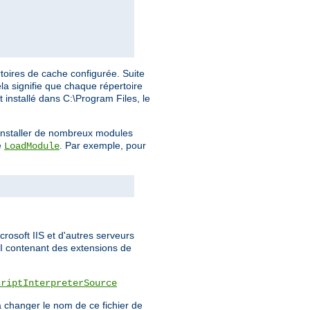
toires de cache configurée. Suite
la signifie que chaque répertoire
t installé dans C:\Program Files, le
a installer de nombreux modules
e
. Par exemple, pour
LoadModule
rosoft IIS et d'autres serveurs
PI contenant des extensions de
criptInterpreterSource
 changer le nom de ce fichier de