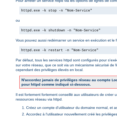
Pour arrêter un service httpd via les options de lignes de com
httpd.exe -k stop -n "Nom-Service"
ou
httpd.exe -k shutdown -n "Nom-Service"
Vous pouvez aussi redémarrer un service en exécution et le forc
httpd.exe -k restart -n "Nom-Service"
Par défaut, tous les services httpd sont configurés pour s'exé
sur votre réseau, que ce soit via un mécanisme sécurisé de
cependant des privilèges élevés en local.
N'accordez jamais de privilèges réseau au compte
Lo
pour httpd comme indiqué ci-dessous.
Il est fortement fortement conseillé aux utilisateurs de crée
ressources réseau via httpd.
Créez un compte d'utilisateur du domaine normal, et a
Accordez à l'utilisateur nouvellement créé les privilège