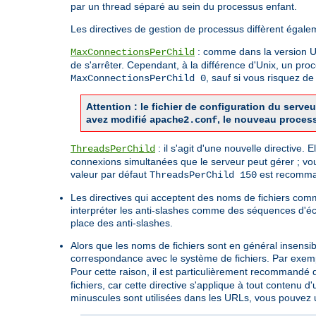
par un thread séparé au sein du processus enfant.
Les directives de gestion de processus diffèrent égale
: comme dans la version Uni
MaxConnectionsPerChild
de s'arrêter. Cependant, à la différence d'Unix, un pro
, sauf si vous risquez 
MaxConnectionsPerChild 0
Attention : le fichier de configuration du ser
avez modifié
, le nouveau proces
apache2.conf
: il s'agit d'une nouvelle directive.
ThreadsPerChild
connexions simultanées que le serveur peut gérer ; vo
valeur par défaut
est recomman
ThreadsPerChild 150
Les directives qui acceptent des noms de fichiers co
interpréter les anti-slashes comme des séquences d'é
place des anti-slashes.
Alors que les noms de fichiers sont en général insensi
correspondance avec le système de fichiers. Par exemp
Pour cette raison, il est particulièrement recommandé d'
fichiers, car cette directive s'applique à tout contenu
minuscules sont utilisées dans les URLs, vous pouvez ut