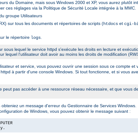
sateurs du Domaine, mais sous Windows 2000 et XP, vous aurez plutôt int
er ces réglages via la Politique de Sécurité Locale intégrée à la MMC.
u groupe Utilisateurs
X) sur tous les documents et répertoires de scripts (
et
htdocs
cgi-b
ur le répertoire
.
logs
eur sous lequel le service httpd s'exécute les droits en lecture et exécut
sur lequel l'utilisateur doit avoir au moins les droits de modification (RW
sateur et service, vous pouvez ouvrir une session sous ce compte et véri
 httpd à partir d'une console Windows. Si tout fonctionne, et si vous ave
 peut pas accéder à une ressource réseau nécessaire, et que vous dev
us obteniez un message d'erreur du Gestionnaire de Services Windows.
configuration de Windows, vous pouvez obtenir le message suivant :
MPUTER
ly.