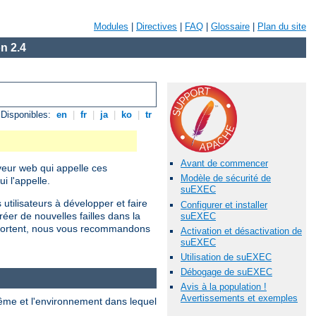
Modules
|
Directives
|
FAQ
|
Glossaire
|
Plan du site
n 2.4
Disponibles:
en
|
fr
|
ja
|
ko
|
tr
Avant de commencer
rveur web qui appelle ces
Modèle de sécurité de
 l'appelle.
suEXEC
utilisateurs à développer et faire
Configurer et installer
r de nouvelles failles dans la
suEXEC
omportent, nous vous recommandons
Activation et désactivation de
suEXEC
Utilisation de suEXEC
Débogage de suEXEC
Avis à la population !
Avertissements et exemples
ême et l'environnement dans lequel