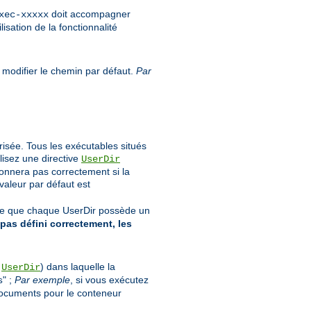
doit accompagner
xec-xxxxx
isation de la fonctionnalité
 modifier le chemin par défaut.
Par
orisée. Tous les exécutables situés
lisez une directive
UserDir
ionnera pas correctement si la
 valeur par défaut est
rte que chaque UserDir possède un
 pas défini correctement, les
s
) dans laquelle la
UserDir
" ;
Par exemple
, si vous exécutez
s
documents pour le conteneur