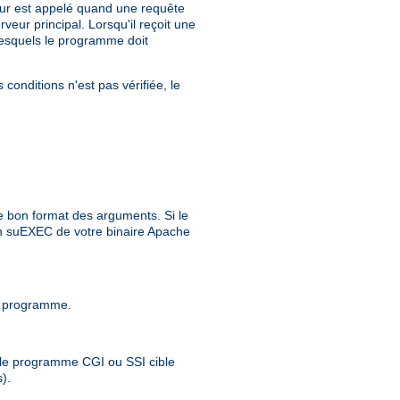
eur est appelé quand une requête
eur principal. Lorsqu'il reçoit une
 lesquels le programme doit
conditions n'est pas vérifiée, le
e bon format des arguments. Si le
ion suEXEC de votre binaire Apache
 ce programme.
 ; le programme CGI ou SSI cible
).