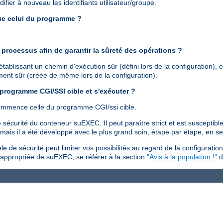
ier à nouveau les identifiants utilisateur/groupe.
que celui du programme ?
processus afin de garantir la sûreté des opérations ?
ablissant un chemin d'exécution sûr (défini lors de la configuration), 
ement sûr (créée de même lors de la configuration).
 programme CGI/SSI cible et s'exécuter ?
commence celle du programme CGI/ssi cible.
sécurité du conteneur suEXEC. Il peut paraître strict et est susceptible
is il a été développé avec le plus grand soin, étape par étape, en se f
 de sécurité peut limiter vos possibilités au regard de la configuration
n appropriée de suEXEC, se référer à la section
"Avis à la population !"
d