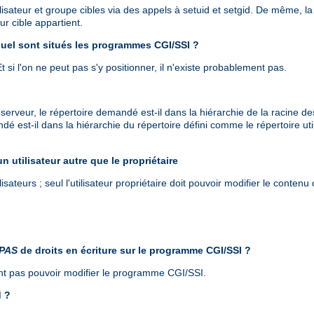
ilisateur et groupe cibles via des appels à setuid et setgid. De même, l
ur cible appartient.
quel sont situés les programmes CGI/SSI ?
 Et si l'on ne peut pas s'y positionner, il n'existe probablement pas.
 serveur, le répertoire demandé est-il dans la hiérarchie de la racine
ndé est-il dans la hiérarchie du répertoire défini comme le répertoire ut
un utilisateur autre que le propriétaire
isateurs ; seul l'utilisateur propriétaire doit pouvoir modifier le contenu 
PAS
de droits en écriture sur le programme CGI/SSI ?
vent pas pouvoir modifier le programme CGI/SSI.
d ?