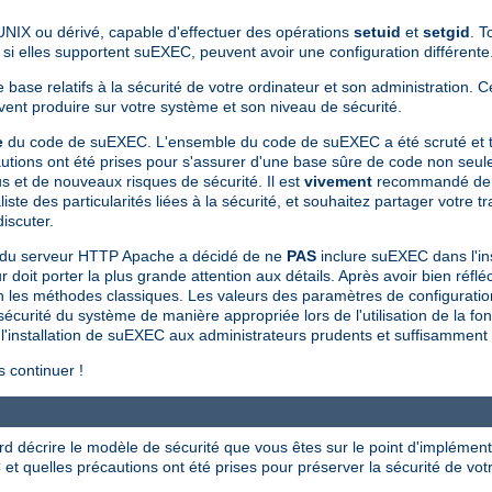
UNIX ou dérivé, capable d'effectuer des opérations
setuid
et
setgid
. 
 elles supportent suEXEC, peuvent avoir une configuration différente
base relatifs à la sécurité de votre ordinateur et son administration. 
uvent produire sur votre système et son niveau de sécurité.
e
du code de suEXEC. L'ensemble du code de suEXEC a été scruté et te
utions ont été prises pour s'assurer d'une base sûre de code non seule
 et de nouveaux risques de sécurité. Il est
vivement
recommandé de n
des particularités liées à la sécurité, et souhaitez partager votre tra
iscuter.
 du serveur HTTP Apache a décidé de ne
PAS
inclure suEXEC dans l'in
oit porter la plus grande attention aux détails. Après avoir bien réfléc
lon les méthodes classiques. Les valeurs des paramètres de configurati
 sécurité du système de manière appropriée lors de l'utilisation de la fo
installation de suEXEC aux administrateurs prudents et suffisamment dét
 continuer !
ord décrire le modèle de sécurité que vous êtes sur le point d'implément
et quelles précautions ont été prises pour préserver la sécurité de vot