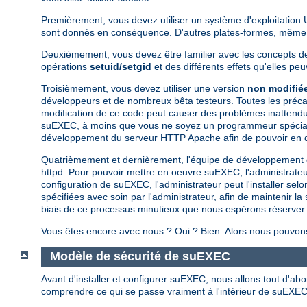
Premièrement, vous devez utiliser un système d'exploitation 
sont donnés en conséquence. D'autres plates-formes, même si
Deuxièmement, vous devez être familier avec les concepts de 
opérations
setuid/setgid
et des différents effets qu'elles pe
Troisièmement, vous devez utiliser une version
non modifié
développeurs et de nombreux bêta testeurs. Toutes les préca
modification de ce code peut causer des problèmes inattendus
suEXEC, à moins que vous ne soyez un programmeur spécialiste 
développement du serveur HTTP Apache afin de pouvoir en d
Quatrièmement et dernièrement, l'équipe de développement
httpd. Pour pouvoir mettre en oeuvre suEXEC, l'administrateur d
configuration de suEXEC, l'administrateur peut l'installer se
spécifiées avec soin par l'administrateur, afin de maintenir la
biais de ce processus minutieux que nous espérons réserver l'
Vous êtes encore avec nous ? Oui ? Bien. Alors nous pouvons
Modèle de sécurité de suEXEC
Avant d'installer et configurer suEXEC, nous allons tout d'ab
comprendre ce qui se passe vraiment à l'intérieur de suEXEC 