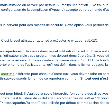
jamais installée ou activée par défaut. Au moins une option
--with-sue
e configuration de la compilation d'Apache) accepte votre demande d'util
s le serveur pour des raisons de sécurité. Cette option vous permet de
 C'est le seul utilisateur autorisé à exécuter le wrapper suEXEC.
des répertoires utilisateurs dans lequel l'utilisation de suEXEC sera aut
'utilisateur cible ; ces programmes doivent donc être sûrs. Si vous uti
on --with-suexec-userdir devra contenir la même valeur. SuEXEC ne fonct
toire home de l'utilisateur tel qu'il est défini dans le fichier
. la
passwd
e
différente pour chacun d'entre eux, vous devrez faire en so
UserDir
with-suexec-userdir le nom de ce répertoire commun.
Si tout ceci n'est
t pour httpd. Il s'agit de la seule hiérarchie (en dehors des directive
ar défaut est la valeur de
accompagnée du suffixe "
--datadir
/htdoc
 "
" sera utilisée par défaut comme racine des 
/home/apache/htdocs