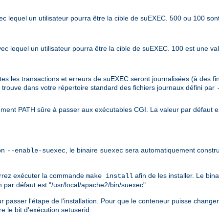
s avec lequel un utilisateur pourra être la cible de suEXEC. 500 ou 100 so
 avec lequel un utilisateur pourra être la cible de suEXEC. 100 est une va
outes les transactions et erreurs de suEXEC seront journalisées (à des 
e trouve dans votre répertoire standard des fichiers journaux défini par
nement PATH sûre à passer aux exécutables CGI. La valeur par défaut e
ion
, le binaire
sera automatiquement constru
--enable-suexec
suexec
ourrez exécuter la commande
afin de les installer. Le bin
make install
on par défaut est "/usr/local/apache2/bin/suexec".
 passer l'étape de l'installation. Pour que le conteneur puisse changer l'id
ure le bit d'exécution setuserid.