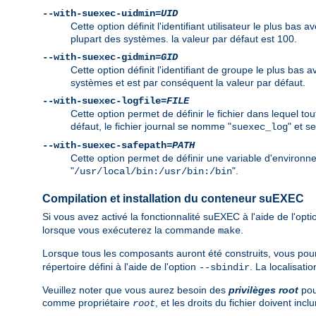
--with-suexec-uidmin=
UID
Cette option définit l'identifiant utilisateur le plus ba
plupart des systèmes. la valeur par défaut est 100.
--with-suexec-gidmin=
GID
Cette option définit l'identifiant de groupe le plus bas
systèmes et est par conséquent la valeur par défaut.
--with-suexec-logfile=
FILE
Cette option permet de définir le fichier dans lequel t
défaut, le fichier journal se nomme "
" et s
suexec_log
--with-suexec-safepath=
PATH
Cette option permet de définir une variable d'environ
"
".
/usr/local/bin:/usr/bin:/bin
Compilation et installation du conteneur suEXEC
Si vous avez activé la fonctionnalité suEXEC à l'aide de l'opt
lorsque vous exécuterez la commande
.
make
Lorsque tous les composants auront été construits, vous p
répertoire défini à l'aide de l'option
. La localisati
--sbindir
Veuillez noter que vous aurez besoin des
privilèges root
pour
comme propriétaire
, et les droits du fichier doivent incl
root