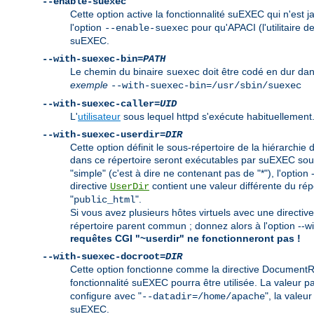
--enable-suexec
Cette option active la fonctionnalité suEXEC qui n'est 
l'option
pour qu'APACI (l'utilitaire d
--enable-suexec
suEXEC.
--with-suexec-bin=
PATH
Le chemin du binaire
doit être codé en dur dan
suexec
exemple
--with-suexec-bin=/usr/sbin/suexec
--with-suexec-caller=
UID
L'
utilisateur
sous lequel httpd s'exécute habituellement.
--with-suexec-userdir=
DIR
Cette option définit le sous-répertoire de la hiérarchie 
dans ce répertoire seront exécutables par suEXEC sous l
"simple" (c'est à dire ne contenant pas de "*"), l'opti
directive
contient une valeur différente du réper
UserDir
"
".
public_html
Si vous avez plusieurs hôtes virtuels avec une directiv
répertoire parent commun ; donnez alors à l'option --
requêtes CGI "~userdir" ne fonctionneront pas !
--with-suexec-docroot=
DIR
Cette option fonctionne comme la directive DocumentRoo
fonctionnalité suEXEC pourra être utilisée. La valeur p
configure avec "
", la valeur
--datadir=/home/apache
suEXEC.