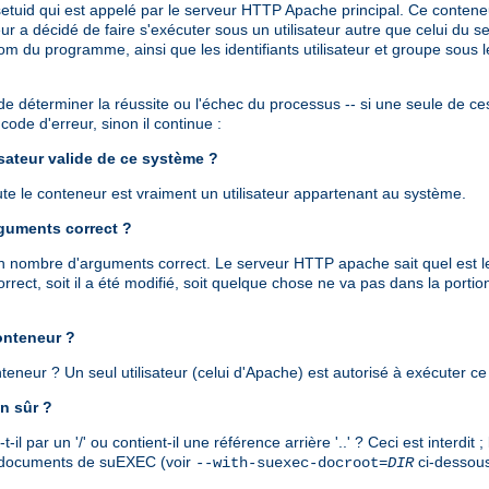
tuid qui est appelé par le serveur HTTP Apache principal. Ce conten
décidé de faire s'exécuter sous un utilisateur autre que celui du serv
om du programme, ainsi que les identifiants utilisateur et groupe sous
de déterminer la réussite ou l'échec du processus -- si une seule de ces 
ode d'erreur, sinon il continue :
lisateur valide de ce système ?
cute le conteneur est vraiment un utilisateur appartenant au système.
rguments correct ?
 un nombre d'arguments correct. Le serveur HTTP apache sait quel est l
rect, soit il a été modifié, soit quelque chose ne va pas dans la port
conteneur ?
conteneur ? Un seul utilisateur (celui d'Apache) est autorisé à exécuter
n sûr ?
 par un '/' ou contient-il une référence arrière '..' ? Ceci est interdit
es documents de suEXEC (voir
ci-dessous
--with-suexec-docroot=
DIR