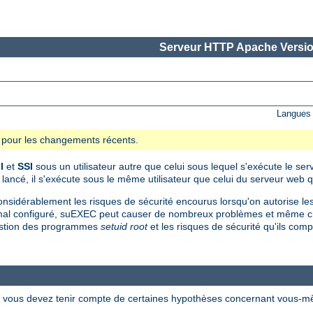
Serveur HTTP Apache Versio
Langues 
se pour les changements récents.
I
et
SSI
sous un utilisateur autre que celui sous lequel s'exécute le se
é, il s'exécute sous le même utilisateur que celui du serveur web qui
onsidérablement les risques de sécurité encourus lorsqu'on autorise les 
al configuré, suEXEC peut causer de nombreux problèmes et même crée
 gestion des programmes
setuid root
et les risques de sécurité qu'ils c
t, vous devez tenir compte de certaines hypothèses concernant vous-m