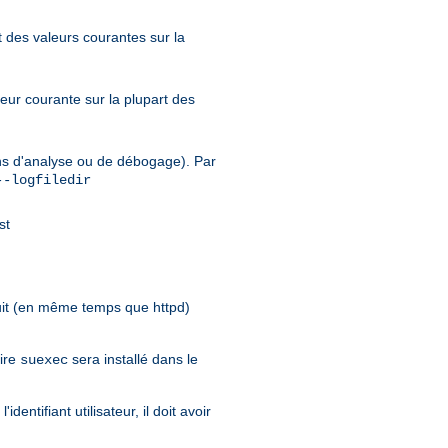
nt des valeurs courantes sur la
leur courante sur la plupart des
fins d'analyse ou de débogage). Par
--logfiledir
st
it (en même temps que httpd)
aire
sera installé dans le
suexec
entifiant utilisateur, il doit avoir