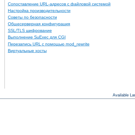
Сопоставление URL-адресов с файловой системой
Настройка производительности
Советы по безопасности
Общесерверная конфигурация
SSL/TLS шифрование
Выполнение SuExec для CGI
Перезапись URL с помощью mod_rewrite
Виртуальные хосты
Available L