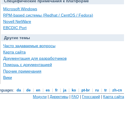
Специфические примечания к платформе
Microsoft Windows
RPM-based системы (Redhat / CentOS / Fedora)
Novell NetWare
EBCDIC Port
Другие темы
Часто задаваемые вопросы
Карта сайта
Документация для разработчиков
Помощь с документацией
Прочие примечания
Вики
anguages:
da
|
de
|
en
|
es
|
fr
|
ja
|
ko
|
pt-br
|
ru
|
tr
|
zh-cn
Модули
|
Директивы
|
FAQ
|
Глоссарий
|
Карта сайта