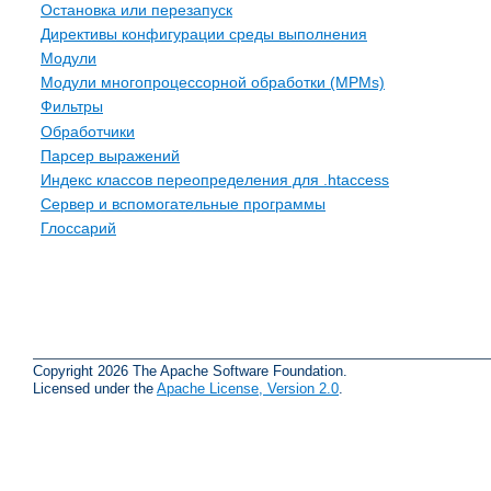
Остановка или перезапуск
Директивы конфигурации среды выполнения
Модули
Модули многопроцессорной обработки (MPMs)
Фильтры
Обработчики
Парсер выражений
Индекс классов переопределения для .htaccess
Сервер и вспомогательные программы
Глоссарий
Copyright 2026 The Apache Software Foundation.
Licensed under the
Apache License, Version 2.0
.