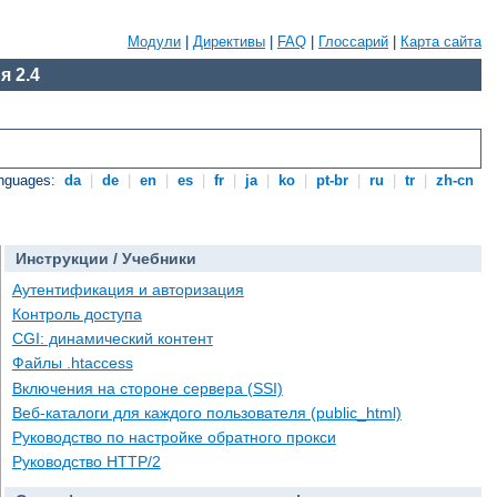
Модули
|
Директивы
|
FAQ
|
Глоссарий
|
Карта сайта
я 2.4
anguages:
da
|
de
|
en
|
es
|
fr
|
ja
|
ko
|
pt-br
|
ru
|
tr
|
zh-cn
Инструкции / Учебники
Аутентификация и авторизация
Контроль доступа
CGI: динамический контент
Файлы .htaccess
Включения на стороне сервера (SSI)
Веб-каталоги для каждого пользователя (public_html)
Руководство по настройке обратного прокси
Руководство HTTP/2